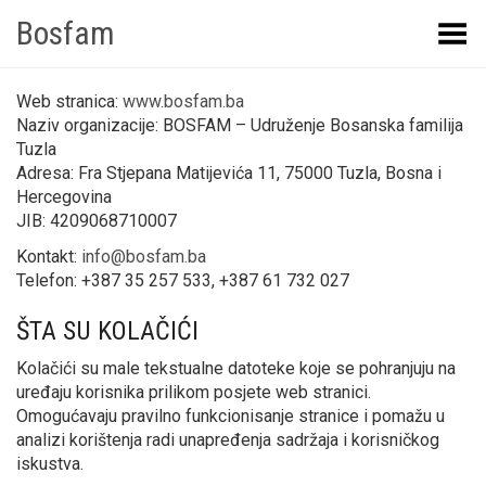
Bosfam
Toggle Menu
Web stranica:
www.bosfam.ba
Naziv organizacije: BOSFAM – Udruženje Bosanska familija
Tuzla
Adresa: Fra Stjepana Matijevića 11, 75000 Tuzla, Bosna i
Hercegovina
JIB: 4209068710007
Kontakt:
info@bosfam.ba
Telefon: +387 35 257 533, +387 61 732 027
ŠTA SU KOLAČIĆI
Kolačići su male tekstualne datoteke koje se pohranjuju na
uređaju korisnika prilikom posjete web stranici.
Omogućavaju pravilno funkcionisanje stranice i pomažu u
analizi korištenja radi unapređenja sadržaja i korisničkog
iskustva.