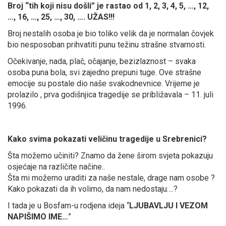
Broj “tih koji nisu došli” je rastao od 1, 2, 3, 4, 5, …, 12,
…, 16, …, 25, …, 30, …. UŽAS!!!
Broj nestalih osoba je bio toliko velik da je normalan čovjek
bio nesposoban prihvatiti punu težinu strašne stvarnosti.
Očekivanje, nada, plač, očajanje, bezizlaznost – svaka
osoba puna bola, svi zajedno prepuni tuge. Ove strašne
emocije su postale dio naše svakodnevnice. Vrijeme je
prolazilo , prva godišnjica tragedije se približavala – 11. juli
1996.
Kako svima pokazati veličinu tragedije u Srebrenici?
Šta možemo učiniti? Znamo da žene širom svjeta pokazuju
osjećaje na različite načine..
Šta mi možemo uraditi za naše nestale, drage nam osobe ?
Kako pokazati da ih volimo, da nam nedostaju….?
I tada je u Bosfam-u rodjena ideja “
LJUBAVLJU I VEZOM
NAPIŠIMO IME…
”