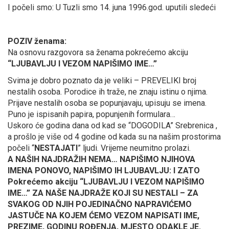
I počeli smo: U Tuzli smo 14. juna 1996.god. uputili sledeći
POZIV ženama:
Na osnovu razgovora sa ženama pokrećemo akciju
“LJUBAVLJU I VEZOM NAPIŠIMO IME…”
Svima je dobro poznato da je veliki – PREVELIKI broj
nestalih osoba. Porodice ih traže, ne znaju istinu o njima.
Prijave nestalih osoba se popunjavaju, upisuju se imena.
Puno je ispisanih papira, popunjenih formulara…
Uskoro će godina dana od kad se “DOGODILA” Srebrenica ,
a prošlo je više od 4 godine od kada su na našim prostorima
počeli “
NESTAJATI
” ljudi. Vrijeme neumitno prolazi.
A NAŠIH NAJDRAŽIH NEMA… NAPIŠIMO NJIHOVA
IMENA PONOVO, NAPIŠIMO IH LJUBAVLJU: I ZATO
Pokrećemo akciju “LJUBAVLJU I VEZOM NAPIŠIMO
IME…” ZA NAŠE NAJDRAŽE KOJI SU NESTALI – ZA
SVAKOG OD NJIH POJEDINAČNO NAPRAVIĆEMO
JASTUČE NA KOJEM ĆEMO VEZOM NAPISATI IME,
PREZIME, GODINU ROĐENJA, MJESTO ODAKLE JE.