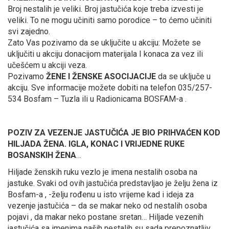
Broj nestalih je veliki. Broj jastučića koje treba izvesti je
veliki. To ne mogu učiniti samo porodice – to ćemo učiniti
svi zajedno.
Zato Vas pozivamo da se uključite u akciju: Možete se
uključiti u akciju donacijom materijala I konaca za vez ili
učešćem u akciji veza.
Pozivamo
ŽENE I ŽENSKE ASOCIJACIJE
da se uključe u
akciju. Sve informacije možete dobiti na telefon 035/257-
534 Bosfam – Tuzla ili u Radionicama BOSFAM-a .
POZIV ZA VEZENJE JASTUČIĆA JE BIO PRIHVAĆEN KOD
HILJADA ŽENA. IGLA, KONAC I VRIJEDNE RUKE
BOSANSKIH ŽENA
…
Hiljade ženskih ruku vezlo je imena nestalih osoba na
jastuke. Svaki od ovih jastučića predstavljao je želju žena iz
Bosfam-a , -želju rođenu u isto vrijeme kad i ideja za
vezenje jastučića – da se makar neko od nestalih osoba
pojavi , da makar neko postane sretan… Hiljade vezenih
jastučića sa imenima naših nestalih su sada prepoznatljiv