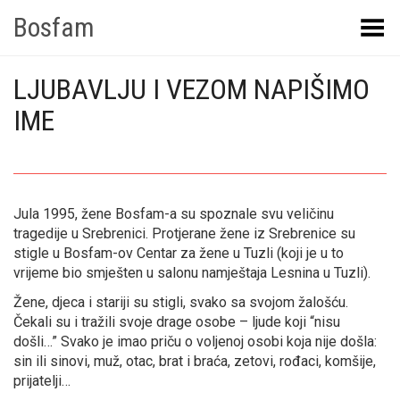
Bosfam
Toggle Menu
LJUBAVLJU I VEZOM NAPIŠIMO
IME
Jula 1995, žene Bosfam-a su spoznale svu veličinu
tragedije u Srebrenici. Protjerane žene iz Srebrenice su
stigle u Bosfam-ov Centar za žene u Tuzli (koji je u to
vrijeme bio smješten u salonu namještaja Lesnina u Tuzli).
Žene, djeca i stariji su stigli, svako sa svojom žalošću.
Čekali su i tražili svoje drage osobe – ljude koji “nisu
došli…” Svako je imao priču o voljenoj osobi koja nije došla:
sin ili sinovi, muž, otac, brat i braća, zetovi, rođaci, komšije,
prijatelji…